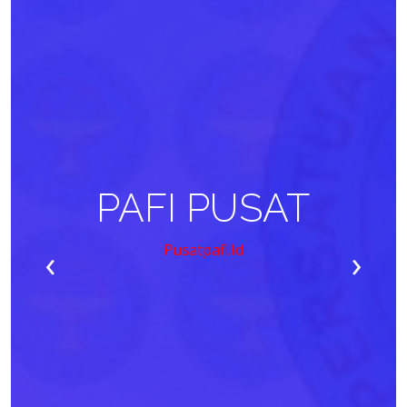
PAFI PUSAT
‹
›
Pusatpafi.id